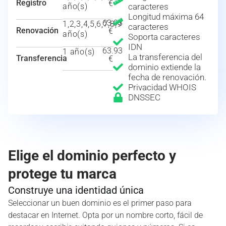
Registro
€
año(s)
caracteres
Longitud máxima 64
63.93
1,2,3,4,5,6,7,8,9
caracteres
Renovación
€
año(s)
Soporta caracteres
IDN
63.93
1 año(s)
La transferencia del
Transferencia
€
dominio extiende la
fecha de renovación.
Privacidad WHOIS
DNSSEC
Elige el dominio perfecto y
protege tu marca
Construye una identidad única
Seleccionar un buen dominio es el primer paso para
destacar en Internet. Opta por un nombre corto, fácil de