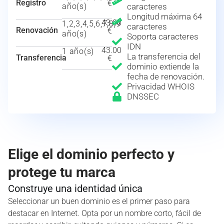
Registro
€
año(s)
caracteres
Longitud máxima 64
43.00
1,2,3,4,5,6,7,8,9
caracteres
Renovación
€
año(s)
Soporta caracteres
IDN
43.00
1 año(s)
La transferencia del
Transferencia
€
dominio extiende la
fecha de renovación.
Privacidad WHOIS
DNSSEC
Elige el dominio perfecto y
protege tu marca
Construye una identidad única
Seleccionar un buen dominio es el primer paso para
destacar en Internet. Opta por un nombre corto, fácil de