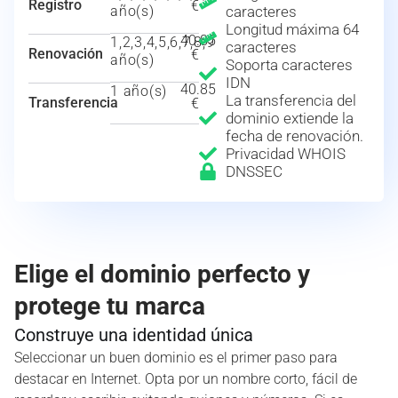
Registro
€
año(s)
caracteres
Longitud máxima 64
40.85
1,2,3,4,5,6,7,8,9
caracteres
Renovación
€
año(s)
Soporta caracteres
IDN
40.85
1 año(s)
La transferencia del
Transferencia
€
dominio extiende la
fecha de renovación.
Privacidad WHOIS
DNSSEC
Elige el dominio perfecto y
protege tu marca
Construye una identidad única
Seleccionar un buen dominio es el primer paso para
destacar en Internet. Opta por un nombre corto, fácil de