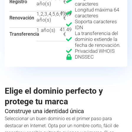
Registro
€
año(s)
caracteres
Longitud máxima 64
41.49
1,2,3,4,5,6,7,8,9
caracteres
Renovación
€
año(s)
Soporta caracteres
IDN
41.49
1 año(s)
La transferencia del
Transferencia
€
dominio extiende la
fecha de renovación.
Privacidad WHOIS
DNSSEC
Elige el dominio perfecto y
protege tu marca
Construye una identidad única
Seleccionar un buen dominio es el primer paso para
destacar en Internet. Opta por un nombre corto, fácil de