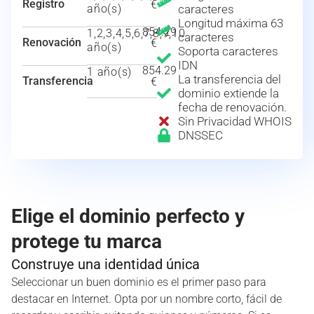
Registro
€
año(s)
caracteres
Longitud máxima 63
854.29
1,2,3,4,5,6,7,8,9,10
caracteres
Renovación
€
año(s)
Soporta caracteres
IDN
854.29
1 año(s)
La transferencia del
Transferencia
€
dominio extiende la
fecha de renovación.
Sin Privacidad WHOIS
DNSSEC
Elige el dominio perfecto y
protege tu marca
Construye una identidad única
Seleccionar un buen dominio es el primer paso para
destacar en Internet. Opta por un nombre corto, fácil de