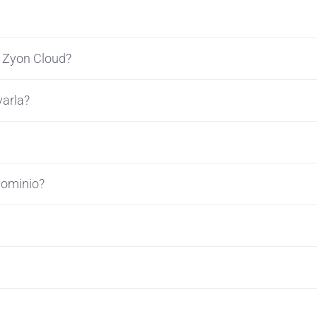
a Zyon Cloud?
varla?
dominio?