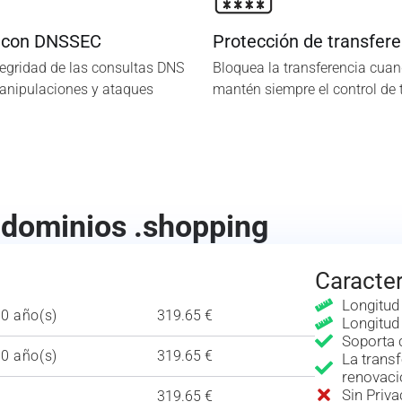
 con DNSSEC
Protección de transfere
tegridad de las consultas DNS
Bloquea la transferencia cuan
manipulaciones y ataques
mantén siempre el control de 
e dominios .shopping
Caracter
Longitud
10 año(s)
319.65 €
Longitud
Soporta 
10 año(s)
319.65 €
La transf
renovaci
Sin Priv
319.65 €