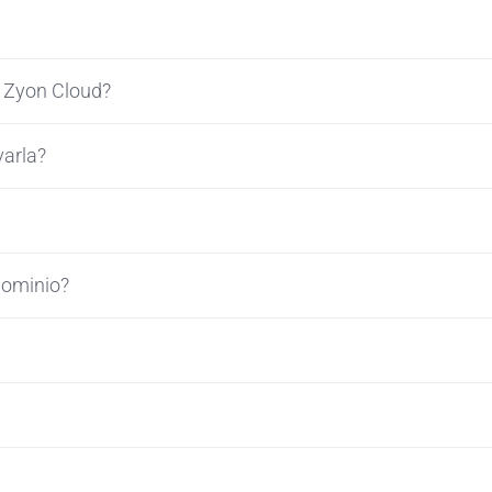
a Zyon Cloud?
varla?
dominio?