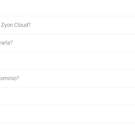
a Zyon Cloud?
varla?
dominio?