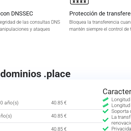
 con DNSSEC
Protección de transfere
tegridad de las consultas DNS
Bloquea la transferencia cuan
manipulaciones y ataques
mantén siempre el control de 
 dominios .place
Caracter
Longitud
10 año(s)
40.85 €
Longitud
Soporta 
año(s)
40.85 €
La transf
renovaci
Privaci
40.85 €