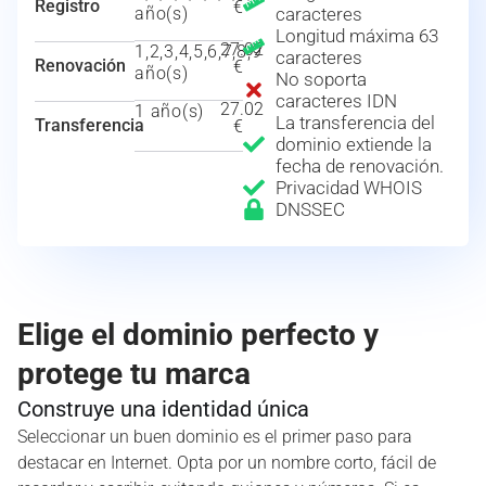
Registro
€
año(s)
caracteres
Longitud máxima 63
27.02
1,2,3,4,5,6,7,8,9
caracteres
Renovación
€
año(s)
No soporta
caracteres IDN
27.02
1 año(s)
La transferencia del
Transferencia
€
dominio extiende la
fecha de renovación.
Privacidad WHOIS
DNSSEC
Elige el dominio perfecto y
protege tu marca
Construye una identidad única
Seleccionar un buen dominio es el primer paso para
destacar en Internet. Opta por un nombre corto, fácil de