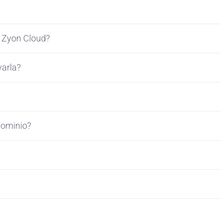
a Zyon Cloud?
varla?
dominio?