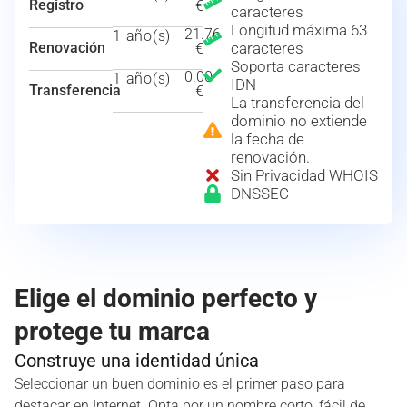
Registro
€
caracteres
Longitud máxima 63
21.76
1 año(s)
Renovación
caracteres
€
Soporta caracteres
0.00
1 año(s)
IDN
Transferencia
€
La transferencia del
dominio no extiende
la fecha de
renovación.
Sin Privacidad WHOIS
DNSSEC
Elige el dominio perfecto y
protege tu marca
Construye una identidad única
Seleccionar un buen dominio es el primer paso para
destacar en Internet. Opta por un nombre corto, fácil de