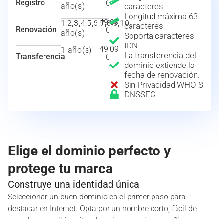
Registro
€
año(s)
caracteres
Longitud máxima 63
49.09
1,2,3,4,5,6,7,8,9,10
caracteres
Renovación
€
año(s)
Soporta caracteres
IDN
49.09
1 año(s)
La transferencia del
Transferencia
€
dominio extiende la
fecha de renovación.
Sin Privacidad WHOIS
DNSSEC
Elige el dominio perfecto y
protege tu marca
Construye una identidad única
Seleccionar un buen dominio es el primer paso para
destacar en Internet. Opta por un nombre corto, fácil de