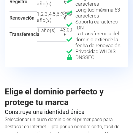
Registro
€
año(s)
caracteres
Longitud máxima 63
43.00
1,2,3,4,5,6,7,8,9
caracteres
Renovación
€
año(s)
Soporta caracteres
IDN
43.00
1 año(s)
La transferencia del
Transferencia
€
dominio extiende la
fecha de renovación.
Privacidad WHOIS
DNSSEC
Elige el dominio perfecto y
protege tu marca
Construye una identidad única
Seleccionar un buen dominio es el primer paso para
destacar en Internet. Opta por un nombre corto, fácil de