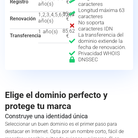
Registro
€
año(s)
caracteres
Longitud máxima 63
85.62
1,2,3,4,5,6,7,8,9
caracteres
Renovación
€
año(s)
No soporta
caracteres IDN
85.62
1 año(s)
La transferencia del
Transferencia
€
dominio extiende la
fecha de renovación.
Privacidad WHOIS
DNSSEC
Elige el dominio perfecto y
protege tu marca
Construye una identidad única
Seleccionar un buen dominio es el primer paso para
destacar en Internet. Opta por un nombre corto, fácil de