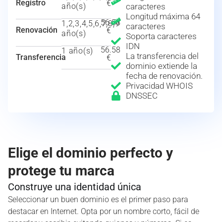
Registro
€
año(s)
caracteres
Longitud máxima 64
56.58
1,2,3,4,5,6,7,8,9
caracteres
Renovación
€
año(s)
Soporta caracteres
IDN
56.58
1 año(s)
La transferencia del
Transferencia
€
dominio extiende la
fecha de renovación.
Privacidad WHOIS
DNSSEC
Elige el dominio perfecto y
protege tu marca
Construye una identidad única
Seleccionar un buen dominio es el primer paso para
destacar en Internet. Opta por un nombre corto, fácil de