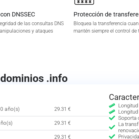
 con DNSSEC
Protección de transfere
tegridad de las consultas DNS
Bloquea la transferencia cuan
manipulaciones y ataques
mantén siempre el control de 
 dominios .info
Caracter
Longitud
10 año(s)
29.31 €
Longitud
Soporta 
año(s)
29.31 €
La transf
renovaci
Privaci
29.31 €