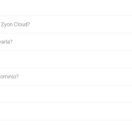
a Zyon Cloud?
varla?
dominio?