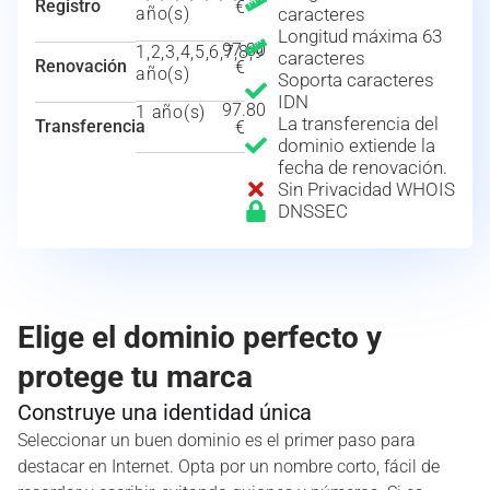
Registro
€
año(s)
caracteres
Longitud máxima 63
97.80
1,2,3,4,5,6,7,8,9
caracteres
Renovación
€
año(s)
Soporta caracteres
IDN
97.80
1 año(s)
La transferencia del
Transferencia
€
dominio extiende la
fecha de renovación.
Sin Privacidad WHOIS
DNSSEC
Elige el dominio perfecto y
protege tu marca
Construye una identidad única
Seleccionar un buen dominio es el primer paso para
destacar en Internet. Opta por un nombre corto, fácil de