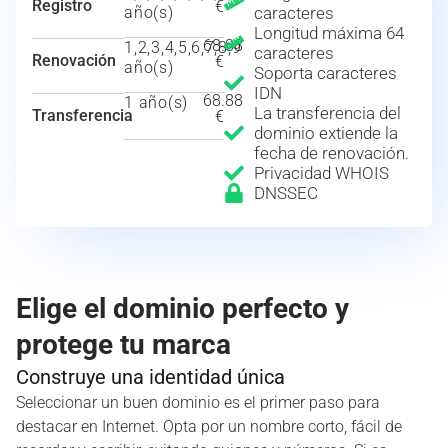
Registro
€
año(s)
caracteres
Longitud máxima 64
68.88
1,2,3,4,5,6,7,8,9
caracteres
Renovación
€
año(s)
Soporta caracteres
IDN
68.88
1 año(s)
La transferencia del
Transferencia
€
dominio extiende la
fecha de renovación.
Privacidad WHOIS
DNSSEC
Elige el dominio perfecto y
protege tu marca
Construye una identidad única
Seleccionar un buen dominio es el primer paso para
destacar en Internet. Opta por un nombre corto, fácil de