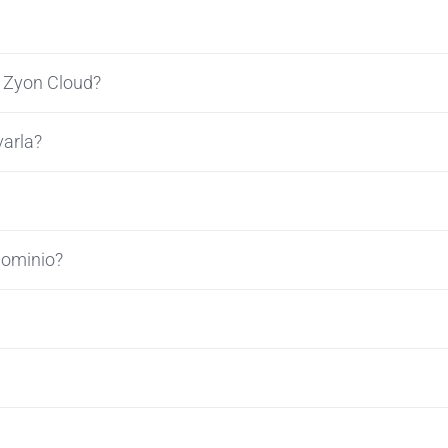
a Zyon Cloud?
varla?
dominio?